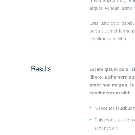
metus auctor fringilla.
aliquet. Aenean lacinia
Cras justo odio, dapibu
purus sit amet ferment
condimentum nibh.
Results
Lorem ipsum dolor sit
libero, a pharetra a
amet non magna. Fus
condimentum nibh.
Maecenas faucibus m
Duis mollis, est non 
sem nec elit.