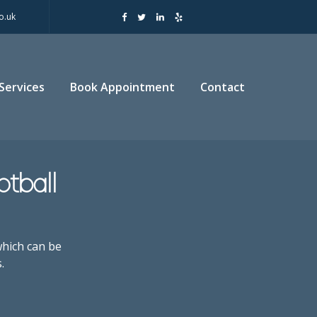
o.uk
Services
Book Appointment
Contact
tball
which can be
.