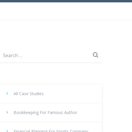
Search
for:
All Case Studies
Bookkeeping For Famous Author
Financial Planning For Sports Company