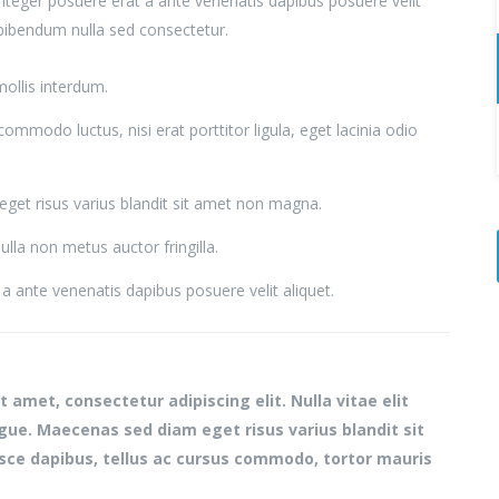
 Integer posuere erat a ante venenatis dapibus posuere velit
 bibendum nulla sed consectetur.
ollis interdum.
commodo luctus, nisi erat porttitor ligula, eget lacinia odio
et risus varius blandit sit amet non magna.
lla non metus auctor fringilla.
a ante venenatis dapibus posuere velit aliquet.
 amet, consectetur adipiscing elit. Nulla vitae elit
ugue. Maecenas sed diam eget risus varius blandit sit
ce dapibus, tellus ac cursus commodo, tortor mauris