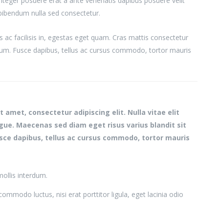
 Integer posuere erat a ante venenatis dapibus posuere velit
 bibendum nulla sed consectetur.
s ac facilisis in, egestas eget quam. Cras mattis consectetur
um. Fusce dapibus, tellus ac cursus commodo, tortor mauris
 amet, consectetur adipiscing elit. Nulla vitae elit
ugue. Maecenas sed diam eget risus varius blandit sit
ce dapibus, tellus ac cursus commodo, tortor mauris
ollis interdum.
commodo luctus, nisi erat porttitor ligula, eget lacinia odio