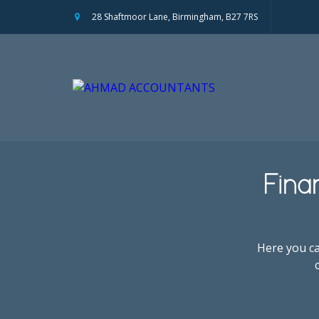
28 Shaftmoor Lane, Birmingham, B27 7RS
Fina
Here you ca