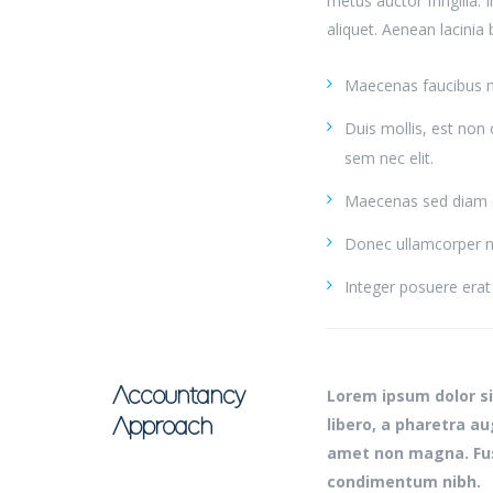
metus auctor fringilla.
aliquet. Aenean lacinia
Maecenas faucibus m
Duis mollis, est non 
sem nec elit.
Maecenas sed diam eg
Donec ullamcorper nu
Integer posuere erat 
Accountancy
Lorem ipsum dolor sit
libero, a pharetra a
Approach
amet non magna. Fus
condimentum nibh.